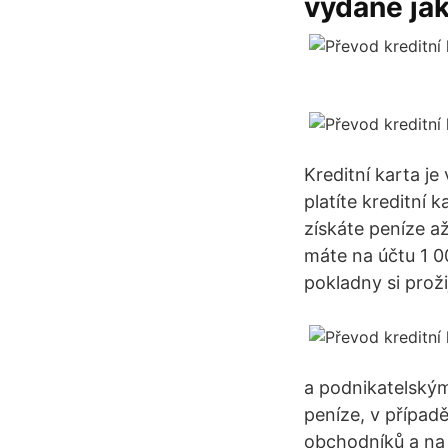
vydané jak
Kreditní karta je
platíte kreditní 
získáte peníze a
máte na účtu 1 0
pokladny si proži
a podnikatelským
peníze, v případ
obchodníků a na 