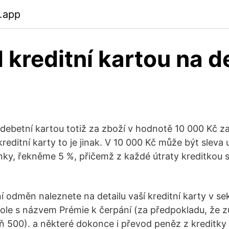
.app
 kreditní kartou na d
 debetní kartou totiž za zboží v hodnotě 10 000 Kč z
kreditní karty to je jinak. V 10 000 Kč může být sleva
ky, řekněme 5 %, přičemž z každé útraty kreditkou s
ní odměn naleznete na detailu vaší kreditní karty v s
ole s názvem Prémie k čerpání (za předpokladu, že z
oň 500). a některé dokonce i převod peněz z kreditky