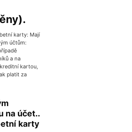
ěny).
betní karty: Mají
ským účtům:
případě
íků a na
kreditní kartou,
ak platit za
ným
 na účet..
etní karty