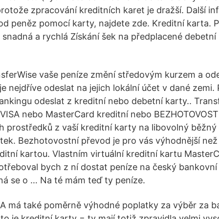
protože zpracování kreditních karet je dražší. Další i
vod peněz pomocí karty, najdete zde. Kreditní karta. 
e snadná a rychlá Získání šek na předplacené debetní
nsferWise vaše peníze změní středovým kurzem a ode
je nejdříve odeslat na jejich lokální účet v dané zemi.
ankingu odeslat z kreditní nebo debetní karty.. Tran
 VISA nebo MasterCard kreditní nebo BEZHOTOVOS
 prostředků z vaší kreditní karty na libovolný běžný
átek. Bezhotovostní převod je pro vás výhodnější než
tní kartou. Vlastním virtuální kreditní kartu Master
potřeboval bych z ní dostat peníze na český bankovní
ná se o … Na té mám teď ty peníze.
ERA má také poměrně výhodné poplatky za výběr za 
to je kreditní karty = ty mají totiž zpravidla velmi vy