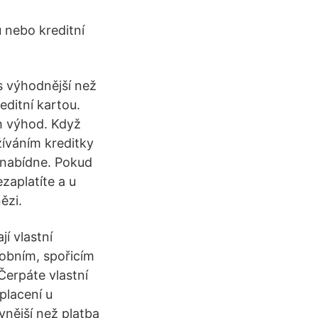
 nebo kreditní
s výhodnější než
ditní kartou.
ch výhod. Když
žíváním kreditky
enabídne. Pokud
zaplatíte a u
ězi.
jí vlastní
sobním, spořicím
Čerpáte vlastní
placení u
vnější než platba