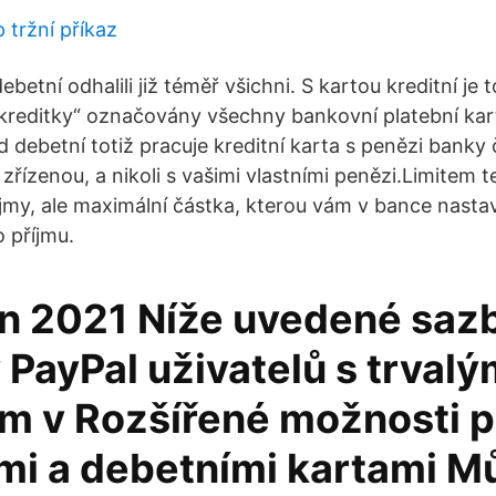
 tržní příkaz
betní odhalili již téměř všichni. S kartou kreditní je to
„kreditky“ označovány všechny bankovní platební kart
d debetní totiž pracuje kreditní karta s penězi banky č
zřízenou, a nikoli s vašimi vlastními penězi.Limitem 
říjmy, ale maximální částka, kterou vám v bance nastavil
 příjmu.
en 2021 Níže uvedené sazb
 PayPal uživatelů s trval
ěm v Rozšířené možnosti p
ími a debetními kartami M