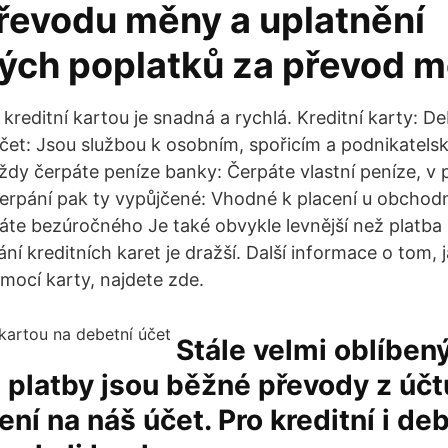
převodu měny a uplatnění
ných poplatků za převod m
kreditní kartou je snadná a rychlá. Kreditní karty: De
účet: Jsou službou k osobním, spořicím a podnikatel
vždy čerpáte peníze banky: Čerpáte vlastní peníze, v 
rpání pak ty vypůjčené: Vhodné k placení u obchodn
váte bezúročného Je také obvykle levnější než platba 
í kreditních karet je dražší. Další informace o tom, j
ocí karty, najdete zde.
Stále velmi oblíbe
latby jsou běžné převody z účtu
ní na náš účet. Pro kreditní i deb