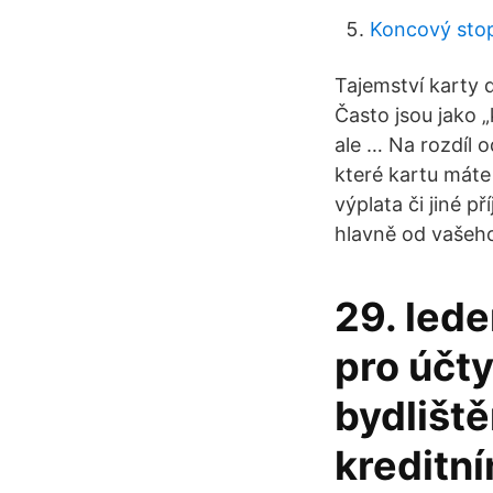
Koncový stop
Tajemství karty de
Často jsou jako 
ale … Na rozdíl o
které kartu máte 
výplata či jiné p
hlavně od vašeho
29. led
pro účty
bydlišt
kreditn