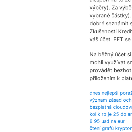
výběry). Za výbě
vybrané částky).
dobré seznámit s
Zkušenosti Kredi
váš účet. EET se
Na běžný účet si
mohli využívat s
provádět bezhot
přiložením k plat
dnes nejlepší pora
význam zásad ochr
bezplatná cloudová
kolik rp je 25 dola
8 95 usd na eur
čtení grafů krypt