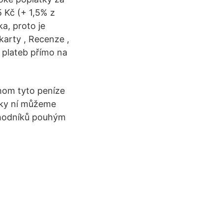
5 Kč (+ 1,5% z
a, proto je
karty , Recenze ,
 plateb přímo na
chom tyto peníze
íky ní můžeme
chodníků pouhým