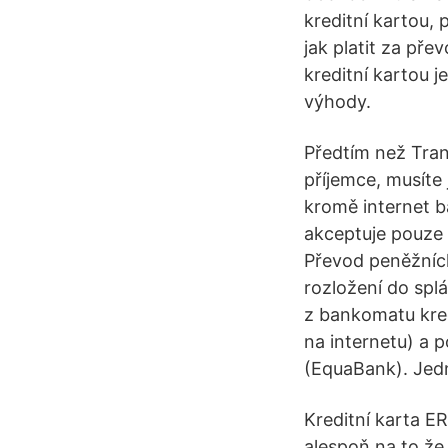
kreditní kartou, 
jak platit za pře
kreditní kartou j
výhody.
Předtím než Tra
příjemce, musíte 
kromě internet b
akceptuje pouze
Převod peněžních
rozložení do spl
z bankomatu kredi
na internetu) a 
(EquaBank). Jed
Kreditní karta 
alespoň na to že 