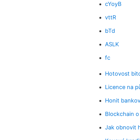
cYoyB
vttR
bTd
ASLK
fc
Hotovost bit
Licence na pů
Honit bankov
Blockchain o
Jak obnovit 