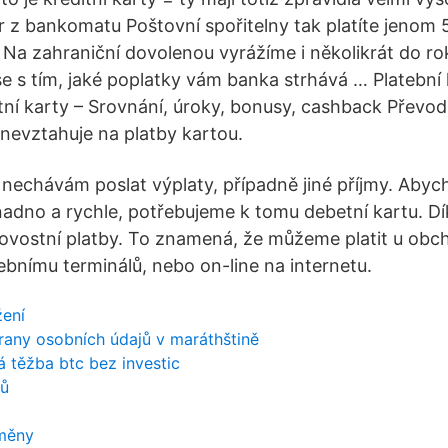
r z bankomatu Poštovní spořitelny tak platíte jenom 
 Na zahraniční dovolenou vyrážíme i několikrát do rok
e s tím, jaké poplatky vám banka strhává … Platební 
tní karty – Srovnání, úroky, bonusy, cashback Převod
 nevztahuje na platby kartou.
 nechávám poslat výplaty, případně jiné příjmy. Aby
nadno a rychle, potřebujeme k tomu debetní kartu. D
ovostní platby. To znamená, že můžeme platit u ob
ebnímu terminálů, nebo on-line na internetu.
žení
any osobních údajů v maráthštině
 těžba btc bez investic
rů
oměny