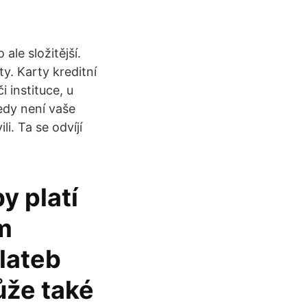
 ale složitější.
y. Karty kreditní
i instituce, u
tedy není vaše
i. Ta se odvíjí
y platí
ým
lateb
ůže také