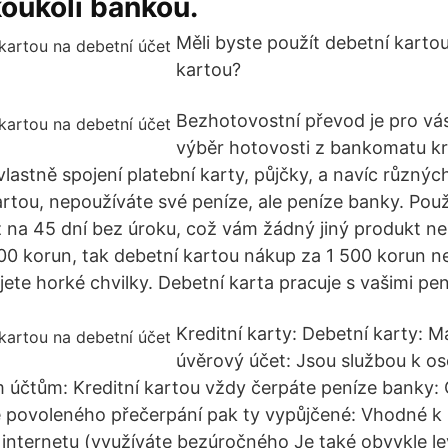
oukoli bankou.
Měli byste použít debetní kartou
kartou?
Bezhotovostní převod je pro vá
výběr hotovosti z bankomatu kre
 vlastně spojení platební karty, půjčky, a navíc různý
kartou, nepoužíváte své peníze, ale peníze banky. Pou
ž na 45 dní bez úroku, což vám žádný jiný produkt n
00 korun, tak debetní kartou nákup za 1 500 korun ne
jete horké chvilky. Debetní karta pracuje s vašimi pen
Kreditní karty: Debetní karty: Ma
úvěrový účet: Jsou službou k o
 účtům: Kreditní kartou vždy čerpáte peníze banky: 
ě povoleného přečerpání pak ty vypůjčené: Vhodné k 
internetu (využíváte bezúročného Je také obvykle le