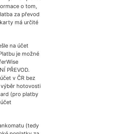
nformace o tom,
Platba za převod
 karty má určité
šle na účet
 Platbu je možné
sferWise
TNÍ PŘEVOD.
 účet v ČR bez
 výběr hotovosti
Card (pro platby
 účet
bankomatu (tedy
soké poplatky za