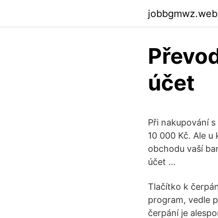
jobbgmwz.web
Převod
účet
Při nakupování s
10 000 Kč. Ale u 
obchodu vaší ban
účet …
Tlačítko k čerpá
program, vedle p
čerpání je alesp