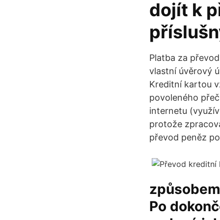
dojít k 
přísluš
Platba za převod 
vlastní úvěrový 
Kreditní kartou 
povoleného přeče
internetu (využí
protože zpracován
převod peněz pom
způsobem p
Po dokonče