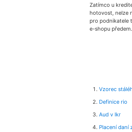
Zatímco u kredite
hotovost, nelze 
pro podnikatele 
e-shopu předem
Vzorec stálé
Definice rio
Aud v lkr
Placení daní 